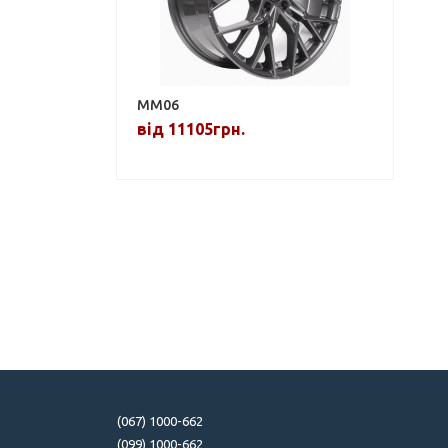
MM06
від 11105грн.
(067) 1000-662
(099) 1000-662