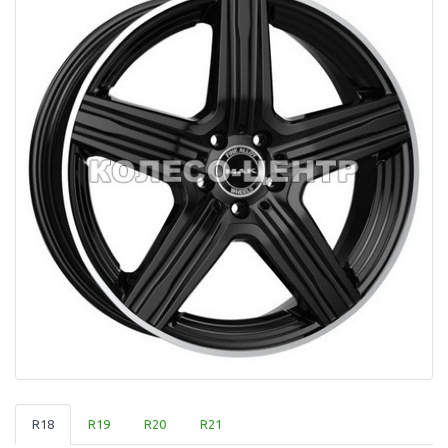
R18
R19
R20
R21