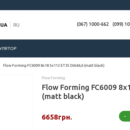
(067) 1000-662
(099) 1
UA
RU
УЛЯТОР
Flow Forming FC6009 8x18 5x112 ET35 DIA66,6 (matt black)
Flow Forming
Flow Forming FC6009 8x
(matt black)
-
6658грн.