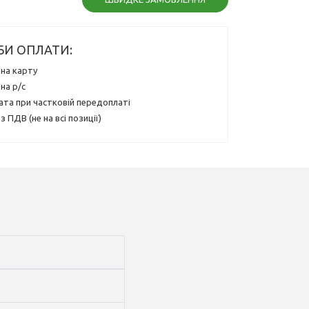
БИ ОПЛАТИ:
на карту
на р/с
ата при частковій передоплаті
з ПДВ (не на всі позиції)