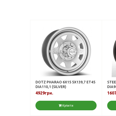
DOTZ PHARAO 6X15 5X139,7 ET45
STEE
DIA110,1 (SILVER)
DIA9
4929грн.
1607
Купити