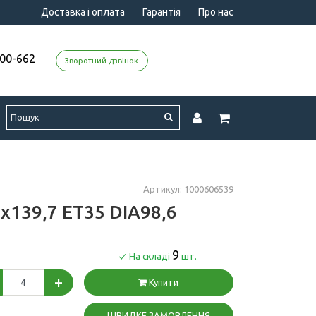
Доставка і оплата
Гарантія
Про нас
000-662
Зворотний дзвінок
Артикул: 1000606539
x139,7 ET35 DIA98,6
9
На складі
шт.
+
Купити
ШВИДКЕ ЗАМОВЛЕННЯ