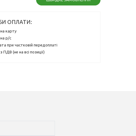
БИ ОПЛАТИ:
на карту
на р/с
ата при частковій передоплаті
з ПДВ (не на всі позиції)