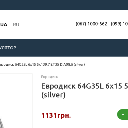
(067) 1000-662
(099) 1
UA
RU
УЛЯТОР
вродиск 64G35L 6x15 5x139,7 ET35 DIA98,6 (silver)
Евродиск
Евродиск 64G35L 6x15 5
(silver)
-
1131грн.