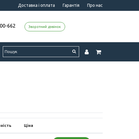
Доставка і оплата
Гарантія
Про нас
000-662
Зворотний дзвінок
ність
Ціна