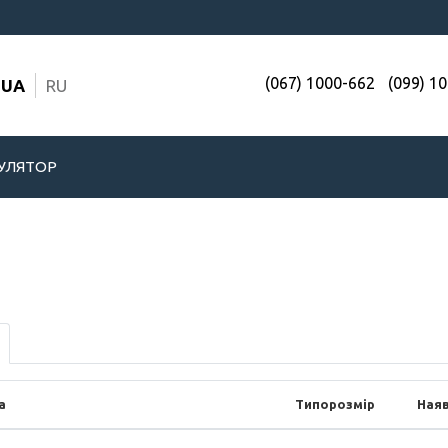
(067) 1000-662
(099) 1
UA
RU
УЛЯТОР
а
Типорозмір
Наяв