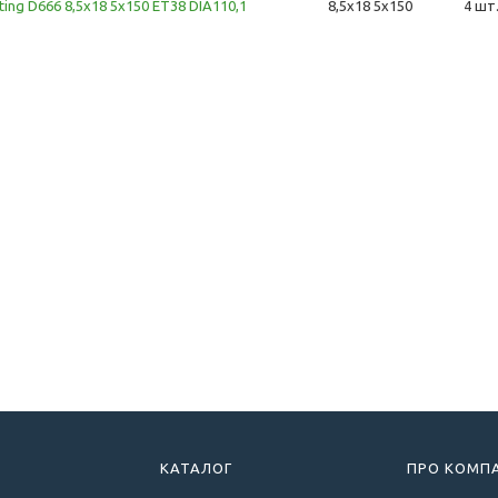
ting D666 8,5x18 5x150 ET38 DIA110,1
8,5x18 5x150
4 шт
КАТАЛОГ
ПРО КОМП