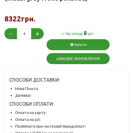
8322грн.
-
+
8
На складі
шт.
Купити
ШВИДКЕ ЗАМОВЛЕННЯ
СПОСОБИ ДОСТАВКИ:
Нова Пошта
Делівері
СПОСОБИ ОПЛАТИ:
Оплата на карту
Оплата на р/с
Післяплата при частковій передоплаті
Оплата з ПДВ (не на всі позиції)