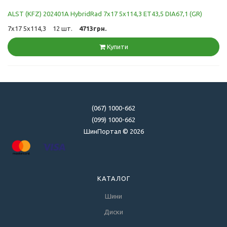
ALST (KFZ) 202401A HybridRad 7x17 5x114,3 ET43,5 DIA67,1 (GR)
7x17 5x114,3
12 шт.
4713грн.
Купити
(067) 1000-662
(099) 1000-662
ШинПортал © 2026
КАТАЛОГ
Шини
Диски