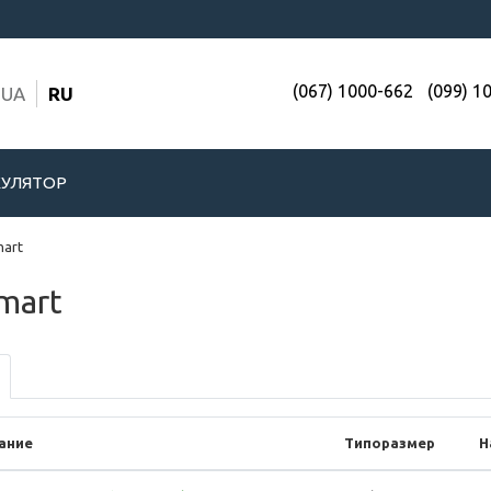
(067) 1000-662
(099) 1
UA
RU
УЛЯТОР
art
mart
ание
Типоразмер
Н