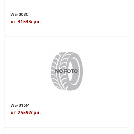
WS-008C
от 31533грн.
WS-016M
от 25592грн.