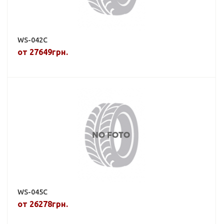
WS-042C
от 27649грн.
WS-045C
от 26278грн.