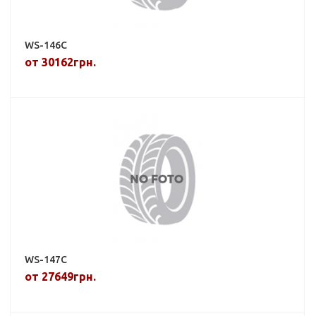
WS-146C
от 30162грн.
WS-147C
от 27649грн.