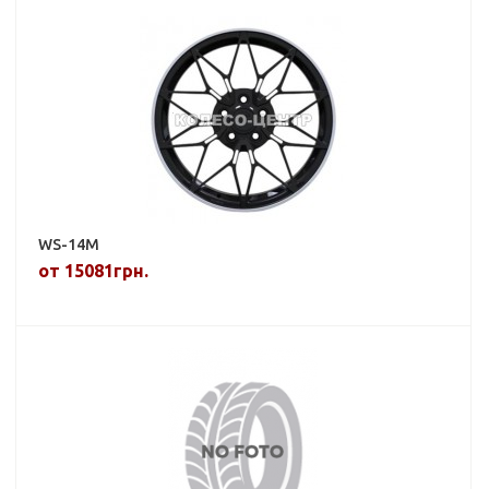
WS-14M
от 15081грн.