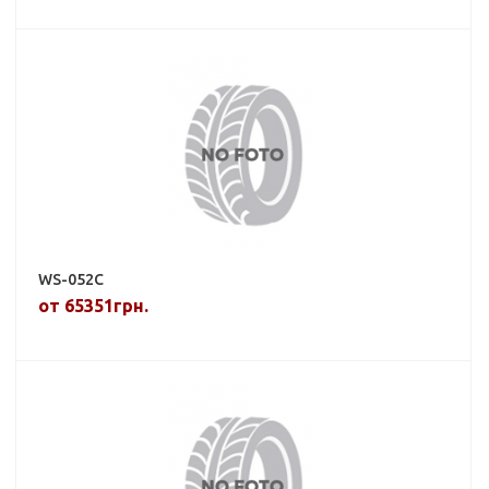
WS-052C
от 65351грн.