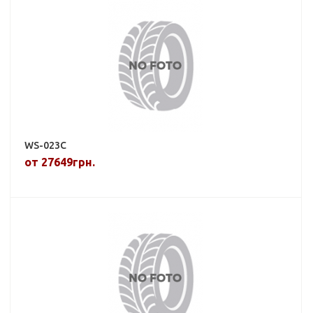
WS-023C
от 27649грн.