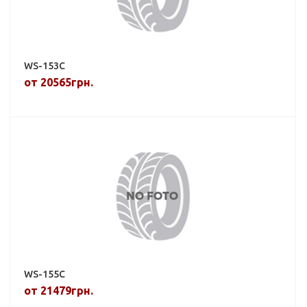
WS-153C
от 20565грн.
WS-155C
от 21479грн.