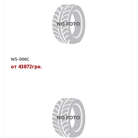
WS-006C
от 43872грн.