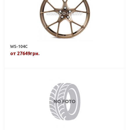
WS-104C
от 27649грн.