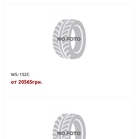
WS-152C
от 20565грн.