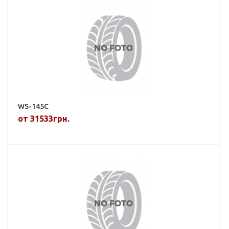
WS-145C
от 31533грн.