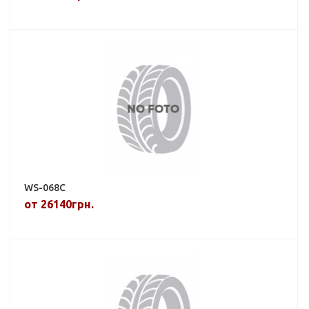
WS-068C
от 26140грн.