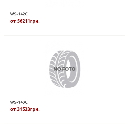
WS-142C
от 56211грн.
WS-143C
от 31533грн.