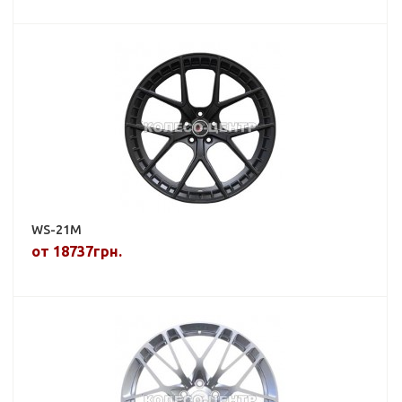
WS-21M
от 18737грн.