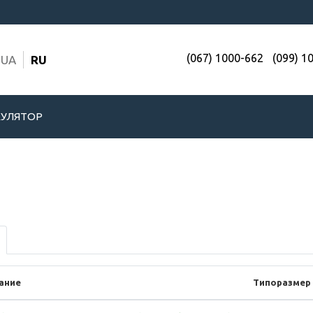
(067) 1000-662
(099) 1
UA
RU
УЛЯТОР
ание
Типоразмер