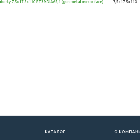
iberty 7,5x17 5x110 ET39 DIA65,1 (gun metal mirror face)
7,5x17 5x110
КАТАЛОГ
О КОМПАН