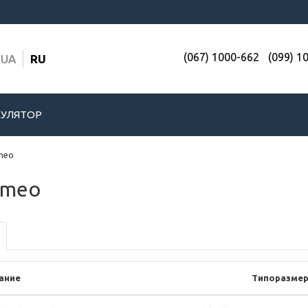
(067) 1000-662
(099) 1
UA
RU
УЛЯТОР
meo
omeo
ание
Типоразме